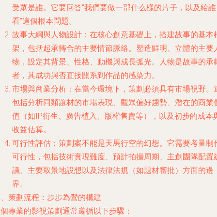
受眾是誰。它要回答“我們要做一部什么樣的片子，以及給誰
看”這個根本問題。
故事大綱與人物設計
：在核心創意基礎上，搭建故事的基本
架，包括起承轉合的主要情節脈絡。塑造鮮明、立體的主要
物，設定其背景、性格、動機與成長弧光。人物是故事的承
者，其成功與否直接關系到作品的感染力。
市場與商業分析
：在當今環境下，策劃必須具有市場視野。
包括分析同類題材的市場表現、觀眾偏好趨勢、潛在的商業
值（如IP衍生、廣告植入、版權售賣等），以及初步的成本
收益估算。
可行性評估
：策劃案不能是天馬行空的幻想。它需要考量制
可行性，包括技術實現難度、預計拍攝周期、主創團隊配置
議、主要取景地設想以及法律法規（如題材審批）方面的邊
界。
二、策劃流程：步步為營的構建
一個專業的影視策劃通常遵循以下步驟：