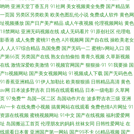
哟哟
亚洲天堂丁香五月
91社网
美女视频黄全免费
国产精品第
一页国
另类区另类欧美
欧美色图乱伦小说
免费成人软件
黄色网
址视频播放
国产日产美产精品
成人午夜视频
伦理视频网站
黄色
18禁网站
亚洲无码视频在线
成人无码看片
91原创社区
伦理电
影香港
成人免费
蜜桃91色色
A片视频网
国产自在线
操欧美老女
人
人人97综合精品
岛国免费
国产无码一二
蜜桃tv网站入口
国
产第66页
另类国产在线
熟女自拍偷拍
青青久视频
久草新视频
在线
激情深爱欧美激情
91视频官网国产
狠狠操-91
91我要操
国
产ts视频网站
国产美女视频网站
91视频成人下载
国产无码色色
91香蕉亚洲精品
91伊人加勒比
欧美狠狠插
日韩精品高清
黄色
av网
日本波多野吉衣
日韩在线观看精品
日本一级电影
久草网
页
97免费艹
岛国一区二区
岛国动作片在
波多野吉衣三级
亚洲
AV一卡
在线免费小视频
搞黄网站在线观看
免费色情A片网扯
91
资源在线视频
蜜桃视频网站
91中文
国产在线视频
福利爱爱网
址
岛国搬运工首页
伦理朋友的妈妈
丝袜女同
日韩性爱网址
在
线观看日本黄
亚洲国产第一网站
国产99不卡
66精品视频
国产