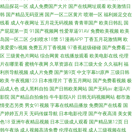
精品探花一区
成人免费国产大片
国产在线网址观看
欧美激情日
韩
国产精品无码亚洲
国产一区二区黄片
喷潮一区
福利姬足交在
线看
成人午夜网址
五月花无码视频
青青草国产
欧美日韩乱
国
产屁屁第一页
91国产视频网
性爱草逼91AV
免费欧美视频
欧美
岛国一区二区
少妇喷水18禁
51漫画APP
丁香五月花激情网
欧
美爱爱tv视频
免费五月丁香视频
97香蕉超级碰碰
国产免费看二
区
三级黄色片网站
综合网黄
在线播放观看
欧美电影在线
伦理
片在哪里看
蜜桃午夜网
久草资源在
日本三级大全
久久福利
福
利所导航视频
成人片免费
国产第9页
中文字幕bt原声
三级日韩
欧美
午夜视频123
日本推理片
丁香五月网站
国产免费看视频
极
品成人色
成人黑料自拍
国产日韩欧美网站
国产无码av
老湿A片
影院
国产精品自拍偷拍
牛牛影院A片
日韩无码视频网站
都市激
情变态另类
男女91视频
字幕在线精品播放
免费国产在线看
国
产婷婷五月天
无码传媒导航
日本电影伦理
国产午夜高清
美女黄
色18
亚洲午夜精品视频
日本三级成人观看
国产精品第12页
日
韩午夜场
成人视频高清免费
伦理在线影视
成人三级视频在线