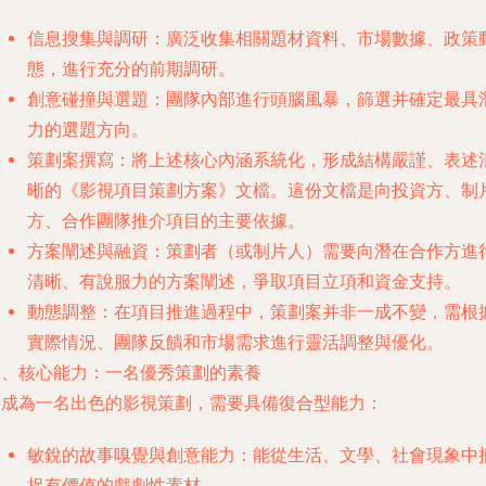
信息搜集與調研
：廣泛收集相關題材資料、市場數據、政策
態，進行充分的前期調研。
創意碰撞與選題
：團隊內部進行頭腦風暴，篩選并確定最具
力的選題方向。
策劃案撰寫
：將上述核心內涵系統化，形成結構嚴謹、表述
晰的《影視項目策劃方案》文檔。這份文檔是向投資方、制
方、合作團隊推介項目的主要依據。
方案闡述與融資
：策劃者（或制片人）需要向潛在合作方進
清晰、有說服力的方案闡述，爭取項目立項和資金支持。
動態調整
：在項目推進過程中，策劃案并非一成不變，需根
實際情況、團隊反饋和市場需求進行靈活調整與優化。
三、核心能力：一名優秀策劃的素養
要成為一名出色的影視策劃，需要具備復合型能力：
敏銳的故事嗅覺與創意能力
：能從生活、文學、社會現象中
捉有價值的戲劇性素材。