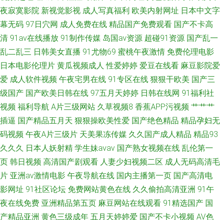
夜寂寞影院
新视觉影视
成人写真福利
欧美内射网址
日本中文字
生欧美精品 在线国内精品 玖玖偷拍网 91人人艹逼 欧美亚洲天堂网 av日韩高
幕无码
97日穴网
成人免费在线
精品国产免费观看
国产不卡高
清
91av在线播放
91制作传媒
岛国av资源
超碰91资源
国产乱一
清在线 91在線免費看片 91晚间福利社 亚洲色悠综合 久久激情毛片 91天堂
乱二乱三
日韩美女直播
91尤物69
蜜桃午夜激情
免费伦理电影
网在线 欧美一级在线 91探花遇到极品 探花肏屄视频 大香蕉999 中文字幕海
日本电影伦理片
黄瓜视频成人
性爱婷婷
爱豆在线看
麻豆影院爱
爱
成人软件视频
午夜宅男在线
91专区在线
狠狠干欧美
国产三
角 女同片免费网站 91肏在线免费观看 成人福利在线视频观看 91传媒在线观
级国产
国产欧美日韩在线
97五月天婷婷
日韩在线网
91福利社
视频
福利导航
A片三级网站
久草视频8
香蕉APP污视频
艹艹艹
看成人版
插逼
国产精品五月天
狠狠操欧美性爱
国产绝色精品
精品孕妇无
码视频
午夜A片三级片
天美果冻传媒
久久国产成人精品
精品93
久久久
日本人妖射精
学生妹avav
国产熟女视频在线
乱伦第一
页
韩日视频
高清国产剧观看
人妻少妇视频二区
成人无码高清毛
片
亚洲av激情电影
午夜导航在线
国内主播第一页
国产高清电
影网址
91社区论坛
免费网站黄色在线
久久偷拍高清亚洲
91午
夜在线免费
亚洲精品第五页
麻豆网站在线观看
91精选国产
国
产精品亚洲
黄色三级成年
五月天婷婷爱
国产不卡小视频
AV色