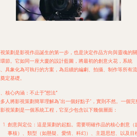
影視策劃是影視作品誕生的第一步，也是決定作品方向與靈魂的
鍵環節。它如同一座大廈的設計藍圖，將最初的創意火花，系統
化、具象化為可執行的方案，為后續的編劇、拍攝、制作等所有
程奠定基礎。
、核心內涵：不止于“想法”
許多人將影視策劃簡單理解為“出一個好點子”，實則不然。一個完
的影視策劃是一個系統工程，它至少包含以下幾個層面：
創意與定位
：這是策劃的起點。需要明確作品的核心創意（
事核）、類型（如懸疑、愛情、科幻）、主題思想、以及目