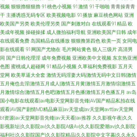
视频
狠狠擼狠狠擼
91桃色小视频
91激情
91干啪啪
青青操青青
干
主播诱惑无码专区
欧美视频电影
91播放
麻豆桃色网站
亚洲
欧美国产另类
欧美伦理另类
国产刺激对白
在线观看91精品
欧
美成年视频
操碰操揉
成人微拍福利导航
亚洲欧美国产日韩
成年
在线观看免费
岛国精品在线播放
狠狠撸第四色
欧美一页
女同电
影在线观看
91网国产尤物在
毛片网站黄色
狼人三级片
高清男
同
国产日韩伦理淫
成年免费视频
亚洲欧美中文视频
东京热亚洲
色图
蜜桃成人超碰网
91精品小视频
久草福利免费视影
五月天
堂网
欧美草逼大全套
激情无码淫妻大码|激情无码中文日韩|激情
五月俺也去淫|激情五月成人|激情五月黄|激情五月激情综|激情五
月激情综合|激情五月色吧|激情五月色播|激情五月色播五月
av岛
国小电影在线观看|av电影天堂网影音先锋|AV国产精品私拍在线
观看|AV国产剧情MD精品麻豆|av天堂成|av天堂网avtt|av天堂网
bt资源|av天堂网影音先锋|av天天看|av推荐
久久影视午夜|久久
影视新址|久久影院av|久久影院A级Av|久久影院爱潮av|久久影院
福利社|久久影院国产|久久影院精品|久久影院中文字幕|久久永久