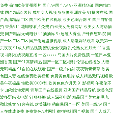
网 91白丝美女被草 狼窝色91 1024成人网站 黄色片免费在线观看 俺来也俺
免费
偷怕欧美亚州图片
国产AV国产AV
97亚洲精华液
国内精自
线
国产精品3级片
成年女人视频
狠狠撸亚洲欧美
91操碰在线
国
去夜 日韩无码一二一三四五 av色图网站 玖玖色资源 91啦在线 欧美性爱页一
产高清精品二区
国产欧美在线视频
欧美色综合网
91国产自拍偷
拍
香蕉911
花蝴蝶看片免费
白丝美女免费网站
欧美女人与动物
区 91黄色视频大全 国产区精品熟女 午夜精品久久麻豆 91网站高清在线观看
交
国产精品无码电影
91插插库
97超碰大香蕉
户外自慰影院
国
产一区二区二区
国产偷窥盗摄视频
成人动漫网站观看
欧美第一
欧美一区啪啪 91大神合集 国产伊人精品久久 丝足AV在线 AV女优无码导航网
页夜夜
91成人精品视频
蜜桃爱爱视频
乱伦熟女五月天
91香蕉
视
福利在线视频直播
一区xxxxx
岛国大片免费视频
一道日本亚
址 日韩福利资源网 91在线免费视频观看 欧美成人乱 91网站在线播放 美女抠
洲香蕉
国产91高清精品
国产一区二区福利
伦理在线播放
人妻
逼 91ncom视频 久久偷拍 91n一页二页三页 激情都市瑟瑟瑟 五月先锋影视
无码精品
91自拍在线观看
国产一级片内射
夜夜骑青青草
欧美
色图人妻
在线免费欧美视频
免费黄色毛片
成人精品无码视频
欧
老司机无线大全 aV福利在线网 深夜福利高清无码 91视频免费观看网站 欧美
美午夜极品
性欧美ⅩⅩⅩⅩ乱
欧美色色六月天
91影视网
午夜伦不
卡
加勒比性爱网
青草国产在线视频
亚洲国产精品导航
欧美色淫
在线成人网 91精品福利入口 久久青青草视频网站免 宅男看片网站 精品国产
波多野结依电影
91狠狠撸
成人深夜电影
精品国产美女剃毛
加
勒比熟女
91碰在线
欧美裸模
萌白酱国产一区
美国一级AV
国产
久久美女免费 91传谋视频 国产精品久久 色亚洲色天堂 第一导航 亚洲婷婷黄
人在线成免费
免费黄色A片网址
微拍福利国产视频
国产人成无