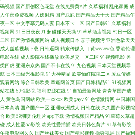
码视频
国产原创区色花堂
在线免费黄A片
久草福利
乱伦家庭
成
色网址 99热操一本道 男人天堂色色av 影音先锋三级伦理 超碰av福利在线导
人午夜免费视频
人妖射精
国产屁屁
国产精品天干天
国产精品午
航 91超碰在线人人操 黄色Av片区 1024在线看片 成福利最新精品无码 51神
夜一区
中文字幕无码人妻
日本不卡二区
国产日韩91
久草福利
视频网
91日日夜夜91
超碰碰天天操
91草草酒店视频
韩日一区
马视频 成人18福利视频网站 日韩三级www 91校花宝儿在线 日本精品十二区
二区
国产激情视频网站
成人视频日本
茄子视频污
亚洲色欲天天
成人丝瓜视频下载
日韩逼网
精东传媒入口
黄wwww色
香港伦理
91午夜成人 久草视频网 影音先锋电影日韩91 影音先锋内射片 美日韩色片 最
电影在线
成人影院在线播放
欧美足交一区二区
91视频电影
另
类四虎
亚洲东京热
国产不卡在线
91九色视频
日本天堂视频导
新色悠悠久久色 狠狠美乳插 香蕉视频下载黄 国产精品成人一区二区 影音先
航
日本三级光棍影院
91大神精品
欧美怡红院院二区
爱豆传媒
锋欧美爱情 大香蕉亚洲 一级片秋霞黄色网 国产91日本精品 51视频在线观看
观看网站
综合日韩欧美
草逼网首页
国产日韩精品91
91视频网
站在线
69性影院
福利资源在线
91自拍最新网址
青青草国产成
国产91视频网 91极品福利 欧美精品网页 91n在线网页免费 国产第五区 婷婷
人
黄色岛国网站
欧美一xxxxx
欧美gayv
91色情激情网
中国韩国
日本高清
国产国产一区
亚洲欧洲成人
日韩在线
久久国产影视综
超碰91 福利网址 婷婷色免费福利导航 豆花视频成人社区入口 色妞干网免费
合
欧美69潮喷
伦理片app下载
激情视频国产精品
91草莓久草超
碰
成人性爱aa影院
欧美性爱插插
欧美日韩色黄片
91草莓影院
视频网站 大香蕉论坛 色精品国产 91社区色情网站 久久精美视频 91秀秀 青
午夜电影网久久
国产丝袜美女
国产精彩视频
操碰视屏
国产福利