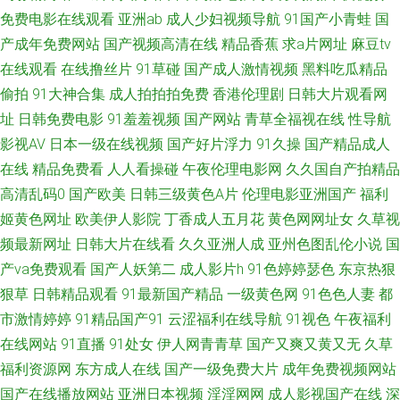
免费电影在线观看
亚洲ab
成人少妇视频导航
91国产小青蛙
国
卡在线乱码人妻 国产精品91福利视频 91强奸 亚洲精品五月婷婷 国产91系列
产成年免费网站
国产视频高清在线
精品香蕉
求a片网址
麻豆tv
在线观看
在线撸丝片
91草碰
国产成人激情视频
黑料吃瓜精品
在线播放 影音先锋AV成人片 人人操人人 91字幕中文视频 91色摸 久久一久
偷拍
91大神合集
成人拍拍拍免费
香港伦理剧
日韩大片观看网
久一久久 91免费观看视频 久久精品看久久 91豆花吃瓜视频 久久精品一级毛
址
日韩免费电影
91羞羞视频
国产网站
青草全福视在线
性导航
影视AV
日本一级在线视频
国产好片浮力
91久操
国产精品成人
国产欧美精 91porn九色蝌蚪 丰满少妇一区二区 有码导航 蜜桃999AV线 91社
在线
精品免费看
人人看操碰
午夜伦理电影网
久久国自产拍精品
高清乱码0
国产欧美
日韩三级黄色A片
伦理电影亚洲国产
福利
在线电影 精品丝袜黑丝在线观看 91爱爱在线影院 国内精品久久98 99中文字
姬黄色网址
欧美伊人影院
丁香成人五月花
黄色网网址女
久草视
频最新网址
日韩大片在线看
久久亚洲人成
亚州色图乱伦小说
国
幕在线视频 91com男女操 久久人妻精品 91玉足性爱福利影视足交 日韩成人
产va免费观看
国产人妖第二
成人影片h
91色婷婷瑟色
东京热狠
网站欧美网站 91伊久 日韩成人久久 久久手机视频免费精品 俺去啦俺去撸 超
狠草
日韩精品观看
91最新国产精品
一级黄色网
91色色人妻
都
市激情婷婷
91精品国产91
云涩福利在线导航
91视色
午夜福利
碰人人91 影视先锋av一区 ts性爱视频网站 五月天婷婷不卡 福利国产91 91福
在线网站
91直播
91处女
伊人网青青草
国产又爽又黄又无
久草
福利资源网
东方成人在线
国产一级免费大片
成年免费视频网站
利视屏免费试看 91www看黄色软件 国产自怕AV网址 三级片网址91v
国产在线播放网站
亚洲日本视频
淫淫网网
成人影视国产在线
深