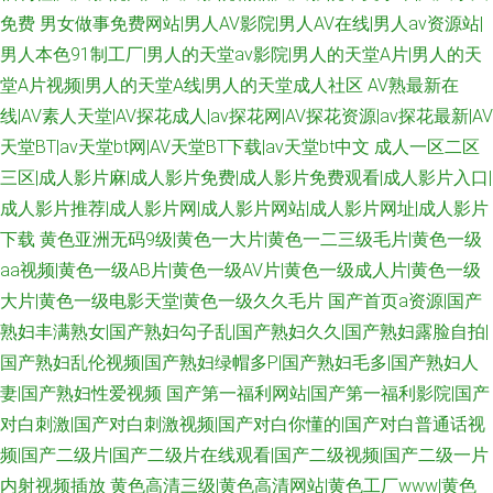
免费
男女做事免费网站|男人AV影院|男人AV在线|男人av资源站|
男人本色91制工厂|男人的天堂av影院|男人的天堂A片|男人的天
堂A片视频|男人的天堂A线|男人的天堂成人社区
AV熟最新在
线|AV素人天堂|AV探花成人|av探花网|AV探花资源|av探花最新|AV
天堂BT|av天堂bt网|AV天堂BT下载|av天堂bt中文
成人一区二区
三区|成人影片麻|成人影片免费|成人影片免费观看|成人影片入口|
成人影片推荐|成人影片网|成人影片网站|成人影片网址|成人影片
下载
黄色亚洲无码9级|黄色一大片|黄色一二三级毛片|黄色一级
aa视频|黄色一级AB片|黄色一级AV片|黄色一级成人片|黄色一级
大片|黄色一级电影天堂|黄色一级久久毛片
国产首页a资源|国产
熟妇丰满熟女|国产熟妇勾子乱|国产熟妇久久|国产熟妇露脸自拍|
国产熟妇乱伦视频|国产熟妇绿帽多P|国产熟妇毛多|国产熟妇人
妻|国产熟妇性爱视频
国产第一福利网站|国产第一福利影院|国产
对白刺激|国产对白刺激视频|国产对白你懂的|国产对白普通话视
频|国产二级片|国产二级片在线观看|国产二级视频|国产二级一片
内射视频插放
黄色高清三级|黄色高清网站|黄色工厂www|黄色