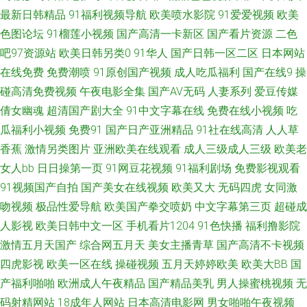
最新日韩精品
91福利视频导航
欧美喷水影院
91爱爱视频
欧美
奸第5页 91九色熟女露脸 老湿机午夜剧场 91n女在线 丁香在线一区二区三区
色图论坛
91榴莲小视频
国产高清一卡新区
国产看片资源
二色
色婷亚洲网站 丁香婷婷乱鲁 91免费在线观看网站 人人操b 91影音先锋图片
吧97资源站
欧美日韩另类0
91华人
国产日韩一区二区
日本网站
在线免费
免费潮喷
91原创国产视频
成人吃瓜福利
国产在线9
操
资源 婷婷激情性 白浆二区欧美 婷婷五月先锋影音 91狼友紧急 国产自线在拍
碰高清免费视频
午夜电影全集
国产AV无码
人妻系列
爱豆传媒
倩女幽魂
超清国产剧大全
91中文字幕在线
免费在线小视频
吃
夜福利第一区日韩 九一免费看片 91传媒在线观看 91福利在线导航 国产网站
瓜福利小视频
免费91
国产日产亚洲精品
91社在线高清
人人草
香蕉
激情另类图片
亚洲欧美在线观看
成人三级成人三级
欧美老
久久 91白丝免费在线观看 黄色苍库 91福利淫导航 男人天堂色91N 国产玖玖
女人bb
日日操第一页
91网豆花视频
91福利剧场
免费影视观看
91视频国产自拍
国产美女在线视频
欧美又大
无码四虎
女同激
精品 91传媒在线免费看 九一干逼视频 在线不卡a 亚洲骚逼网 女同拉拉 91社
吻视频
极品性爱导航
欧美国产拳交喷奶
中文字幕第三页
超碰成
永久入口 蜜桃视频免费在线观看 91另类精品日韩欧美 激情啪啪在线观看91
人影视
欧美日韩中文一区
手机看片1204
91色快播
福利撸影院
激情五月天国产
综合网五月天
美女主播青草
国产高清不卡视频
91你懂的在线 欧美最新精品一区 avv在线 探花在线播放 99超碰在线天堂 色
四虎影视
欧美一区在线
操碰视频
五月天婷婷欧美
欧美大BB
国
产福利啪啪
欧洲成人午夜精品
国产精品美乳
男人操蜜桃视频
无
戒wwwwwww 91在线艹精品 欧美牛b叉视频 福利涩91 91成人一级片 日韩不
码射精网站
18成年人网站
日本高清电影网
男女啪啪午夜视频