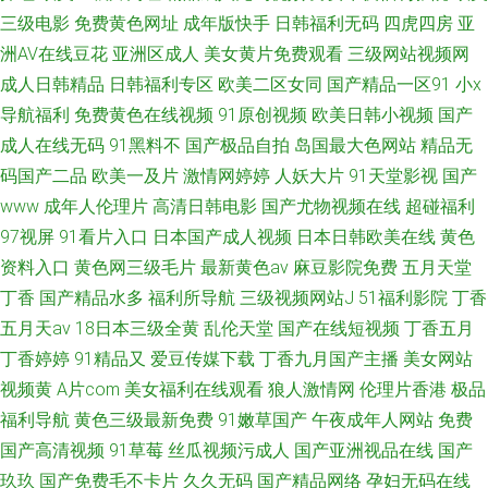
三级电影
免费黄色网址
成年版快手
日韩福利无码
四虎四房
亚
洲AV在线豆花
亚洲区成人
美女黄片免费观看
三级网站视频网
成人日韩精品
日韩福利专区
欧美二区女同
国产精品一区91
小x
导航福利
免费黄色在线视频
91原创视频
欧美日韩小视频
国产
成人在线无码
91黑料不
国产极品自拍
岛国最大色网站
精品无
码国产二品
欧美一及片
激情网婷婷
人妖大片
91天堂影视
国产
www
成年人伦理片
高清日韩电影
国产尤物视频在线
超碰福利
97视屏
91看片入口
日本国产成人视频
日本日韩欧美在线
黄色
资料入口
黄色网三级毛片
最新黄色av
麻豆影院免费
五月天堂
丁香
国产精品水多
福利所导航
三级视频网站J
51福利影院
丁香
五月天av
18日本三级全黄
乱伦天堂
国产在线短视频
丁香五月
丁香婷婷
91精品又
爱豆传媒下载
丁香九月国产主播
美女网站
视频黄
A片com
美女福利在线观看
狼人激情网
伦理片香港
极品
福利导航
黄色三级最新免费
91嫩草国产
午夜成年人网站
免费
国产高清视频
91草莓
丝瓜视频污成人
国产亚洲视品在线
国产
玖玖
国产免费毛不卡片
久久无码
国产精品网络
孕妇无码在线