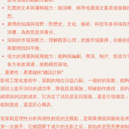
扎實的文本與邏輯能力
：能清晰、精準地通過文案表達復雜
想。
廣博的知識與視野
：對歷史、文化、藝術、科技等多領域有
涉獵，為創意提供養分。
深刻的市場洞察力
：理解觀眾心理，把握市場脈搏，在藝術
商業間找到平衡。
強大的溝通與統籌能力
：能夠與編劇、導演、制片、投資方
各方有效溝通，推動構想落地。
、重要性：產業鏈的“總設計師”
在影視工業化進程中，策劃的地位日益凸顯。一個好的策劃，能
從源頭上提升項目的成功率，降低投資風險，明確創作路徑，節
后續環節的試錯成本。它決定了項目是盲目跟風，還是引領潮流
是粗制濫造，還是匠心獨具。
影視策劃是理性分析與感性創造的交匯點，是商業價值與藝術追
的第一次握手。它雖隱匿于成片的光影之后，卻始終是照亮整個