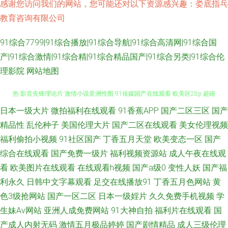
感谢您访问我们的网站，您可能还对以下资源感兴趣：娄底指乓
教育咨询有限公司
91综合7799|91综合播放|91综合导航|91综合高清网|91综合国
产|91综合激情|91综合精|91综合精品国产|91综合另类|91综合伦
理影院
网站地图
日本一级大片
微拍福利在线观看
91香蕉APP
国产二区三区
国产
91影院 韩国伦理妈妈的朋友 欧美日日韩色色 av搬运工 久久第6页 玖玖伊人
精品性
乱伦种子
美国伦理大片
国产二区在线观看
美女伦理视频
热 影音先锋理论片 激情小说亚洲性图 91传媒国产在线观看 欧美区28p 超碰
福利偷拍小视频
91社区国产
丁香五月天堂
欧美变态一区
国产
综合在线观看
国产免费一级片
福利视频资源站
成人午夜在线观
91操人人 伊人亚洲 国产你懂得91 先锋AV强奸 欧洲精品www 欧美在线视频1
看
欧美图片在线观看
在线观看h视频
国产a级0
变性人妖
国产福
利永久
日韩中文字幕观看
足交在线播放91
丁香五月色网站
黄
91午夜福利影视 人妻系列专区无码免费 92肏肏 老湿机福利看片 影音先锋女
色3级抢网站
国产一区二区
日本一级婬片
久久免费手机视频
学
生妹Av网站
亚洲人成免费网站
91大神自拍
福利片在线观看
国
人网 超碰91日韩激情 婷婷色麻豆 国产一区色呦呦呦 91n中文字幕 精品不卡
产成人内射无码
激情五月极品婷婷
国产剧情精品
成人三级伦理