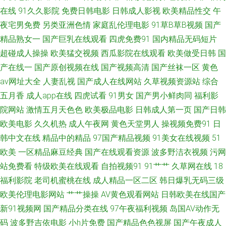
在线
91久久影院
免费日韩电影
日韩成人影视
欧美精品性交
午
草激情网 91视频播放精品 九一传媒影视传媒 伊人大久久AV 91福利微拍导航
夜宅男免费
另类亚洲色情
家庭乱伦理电影
91草B草B视频
国产
久久中文字幕懂色网 91shiping在线 成人春色影视在线 香蕉色导航 操精品大
精品熟女一
国产巨乳在线观看
四虎免费91
国内精品无码短片
超碰成人操操
欧美猛交视频
西瓜影院在线观看
欧美做受日韩
国
姐 熟妇人妻精品一区二区 大香蕉伊重 91Av福利入口 69国产精品久久 91人
产在线一
国产原创视频在线
国产视频高清
国产丝袜一区
黄色
av网址大全
人妻乱视
国产成人在线网站
久草视频资源站
综合
妻黑丝观看 日本男人天堂网 波多野洁依无码 少妇肏屄视频 AV韩片 青娱乐论
五月香
成人app在线
四虎试看
91男女
国产男小鲜肉同
福利影
院网站
激情五月天色色
欧美极品电影
日韩成人第一页
国产日韩
坛视频 91探花国产综合在线 伊人焦久伦理在线 国产91丝袜 色色日b电影天
欧美电影
久久机热
成人午夜网
黄色天堂男人
操视频免费91
日
韩中文在线
精品中的精品
97国产精品视频
91美女在线视频
51
堂 91视频人人做97 91视频在线观看网址 色色啪啪91 97亚州色图 日韩人妻
欧美
一区精品麻豆经典
国产在线观看资源
波多野洁衣视频
污网
无码98福利 91少妇啪啪婷婷超碰 男女啪啪免费网站91 91疯狂高潮对白合集
站免费看
特级欧美在线观看
自拍视频91
91艹艹
久草网在线
18
福利影院
老司机蜜桃在线
成人精品一区二区
韩日爆乳无码三级
91福利影视 久久九九综合 尤物视频网 大香蕉AV片 久久婷婷欧美性爱 91福
欧美伦理电影网站
艹艹操操
AV黄色观看网站
日韩欧美在线国产
新91视频网
国产精品分类在线
97午夜福利视频
岛国AV动作无
利在线视频观看 国产一二三四 91豆花精品 国产精品自拍一区 91花探 欧美强
码
波多野吉依电影
小h片免费
国产精品色色视屏
国产午夜成人