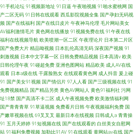
91手机论坛
91视频新地址
91日逼
午夜啪视频
91啪水蜜桃网
国
产二区无码
91日韩在线观看
西瓜影院视频全集
国产孕妇无码视
频
国产在线福利
国产在线日皮片
午夜神马伦理
毛片网站美女
AV福利激情毛片
黄色网在线播放
91视频免费在线
91午夜在线
福利在线视频导航
欧美喷潮一区二区
午夜理论片
日本第二片区
国产免费大片
精品呦视频
日本乱伦高清无码
深夜国产视频
91
刺激视频
日本中文字幕一区
日韩免费精品视频
日本高清v
欧美
日韩伦理午夜
91碰超免费
亚洲色图网站
精品欧美
成人AV在线
观看
日本a级在线
干露脸熟女
在线观看黄色网
成人抖音
爰上碰
91
国产美女91视频
国产情侣片
97人人看
国产三级视频在线
91
免费视频精品
国产精品另类
黄色AV网站人
黄色91福利社
污网
址18禁
国产高清不卡二区
成人午夜视频免费
欧美激情福利网
国产青青青草
91草逼视频
免费看片日韩
午夜视频福利免费
国
产嫩草视频在线
69叉叉叉
最新日本在线视频
日韩成人a
青青操
91
五月天婷婷
91短视频在线
国产在线观看的
白丝美女自慰网
站
91福利免费视频
加勒比91AV
91在线观看
黄网站av在线
国产