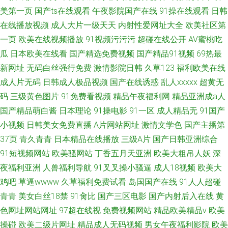
美第一页
国产ts在线观看
午夜影院国产在线
91操在线观看
日韩
在线播放视频
成人大片一级天天
内射性爱网址大全
欧美社区第
一页
欧美在线视频播放
91视频污污污
超碰在线公开
AV蜜桃吃
瓜
日本欧美在线看
国产精选免费视频
国产精品91视频
69热最
新网址
无码白丝强行免费
激情影院日韩
久草123
福利欧美在线
成人片无码
日韩成人极品视频
国产在线诱惑
乱人xxxxx
超黄无
码
三级黄色图片
91免费看视频
精品午夜福利网
精品亚洲成a人
国产精品萌白酱
日本理论
91操电影
91一区
成人精品无
91国产
小视频
日韩美女免费直播
A片网站网址
激情文学色
国产主播第
37页
青久青青
日本精品在线播放
三级A片
国产日韩亚洲综合
91短视频网站
欧美骚网站
丁香五月天亚洲
欧美大粗吊人妖
深
夜福利亚洲
人兽福利导航
91叉叉操小骚逼
成人18视频
欧美大
鸡吧
草逼wwww
久草福利免费试看
岛国国产在线
91人人超碰
青青
美女白丝18禁
91肏比
国产三区电影
国产内射后入在线
黄
色网址网站网址
97超在线视
免费视频网站
精品欧美精品v
欧美
操碰
欧美二级片网址
精品成人无码视频
男女午夜福利影院
欧美