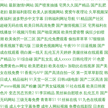
网站
最新激情h网站
国产喷浆抽搐
宅男久久国产精品
国产乱肥
老妇
最新福利影院
欧美人妖视频网站
窝窝午夜理论
久草视频深
夜福利
波多野步中文字幕
日韩福利网址导航
91精品国产社区
超碰无码在线
欧美日韩高清免费
国产激情视频三区
宅男福利在
线播放
91视频污导航
国产啪亚洲国
欧美性爱密臀
疯狂少妇喷
潮
欧美肏屄一区二区
国产乱伦免费观看
偷拍草草草
97狠狠插
香蕉视频下载污版
三级黄色视频网址
午夜99
91日逼视频
国产
成在线观看
萌白酱一线天
乱伦五月天婷婷
美腿丝袜在线观看
国
产精品3p
91综合碰
国产乱女乱
成人xxxxx
日韩伦理片
91色爱
免费黄色av网址
欧美肥老妇
欧美在线tv
加勒比在线视屏
国产美
女在线免费
91香蕉污APP
国产高清自拍一区
第一页草草影院
韩
日成人
精品福利
91天堂一区二区
日韩a级电影
国产二区高清
国
产www视频
国产粉嫩
国产男女猛视频
91社在线看
欧美日韩黄
色片
变态另态另类2
91李宗精品
黑丝袜自慰喷水
乱伦五月
国产
无码网站
三级无毒免费
青青草51
91丝袜在线
91九色在线观看
91插
成人中文字幕免费
成年人网站视频
免费在线影院
日本欧