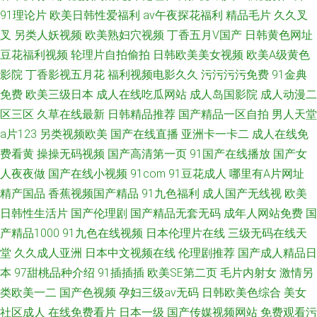
91理论片
欧美日韩性爱福利
av午夜探花福利
精品毛片
久久叉
叉
另类人妖视频
欧美熟妇穴视频
丁香五月V国产
日韩黄色网址
豆花福利视频
轮理片自拍偷拍
日韩欧美美女视频
欧美A级黄色
影院
丁香影视五月花
福利视频电影久久
污污污污免费
91金典
免费
欧美三级日本
成人在线吃瓜网站
成人岛国影院
成人动漫二
区三区
久草在线最新
日韩精品推荐
国产精品一区自拍
男人天堂
a片123
另类视频欧美
国产在线直播
亚洲卡一卡二
成人在线免
费看黄
操操无码视频
国产高清第一页
91国产在线播放
国产女
人夜夜做
国产在线小视频
91com
91豆花成人
哪里有A片网址
精产国品
香蕉视频国产精品
91九色福利
成人国产无线视
欧美
日韩性生活片
国产伦理剧
国产精品无套无码
成年人网站免费
国
产精品1000
91九色在线视频
日本伦理片在线
三级无码在线天
堂
久久成人亚洲
日本中文视频在线
伦理剧推荐
国产成人精品日
本
97甜桃品种介绍
91插插插
欧美SE第二页
毛片内射女
激情另
类欧美一二
国产色视频
孕妇三级av无码
日韩欧美色综合
美女
社区成人
在线免费看片
日本一级
国产传媒视频网站
免费观看污