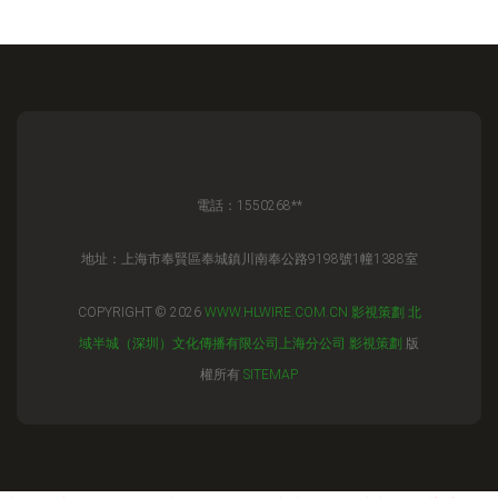
電話：1550268**
地址：上海市奉賢區奉城鎮川南奉公路9198號1幢1388室
COPYRIGHT © 2026
WWW.HLWIRE.COM.CN
影視策劃
北
域半城（深圳）文化傳播有限公司上海分公司
影視策劃
版
權所有
SITEMAP