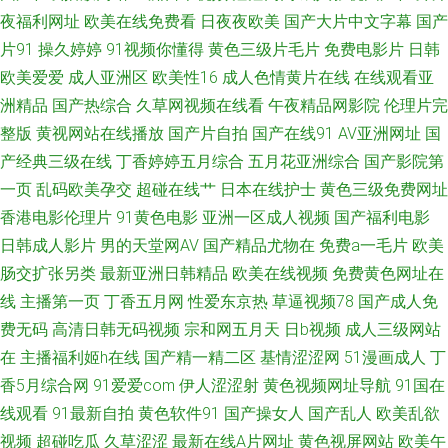
夜福利网址
欧美在线免费看
日夜夜欧美
国产大片中文字幕
国产
www91尤物 1024人妻QV 国产人妻精品 中日韩传媒一区 狠狠操最新地址 91
片91
操久婷婷
91视频你懂得
黄色三级片毛片
免费电影片
日韩
欧美爱爱
成人亚洲区
欧美性16
成人色情黄片在线
在线观看亚
社区论坛在线 男女做爱视频18 三级久久视频 韩国色片在线 操碰在线视频
洲精品
国产热综合
久草网视频在线看
午夜精品网影院
伦理片完
95av 天堂色豆花555 超碰爱99 婷婷五月天资源站 成人一级片 新不卡的av在
整版
黄视网站在线播放
国产片自拍
国产在线91
AV亚洲网址
国
产经典三级在线
丁香婷婷五月综合
五月花亚洲综合
国产影院第
线网站 伪娘91 久草福利资源站 AV午夜在线 一级片秋霞黄色网 国产图片23
一页
乱码欧美孕交
超碰在线艹
日本在线护士
黄色三级免费网址
香港电影伦理片
91黄色电影
亚洲一区成人视频
国产福利电影
区 影音先锋久久资源 国产精品一区 91TV高清 韩国午夜理论 久久中文天堂网
日韩成人影片
男的天堂网AV
国产精品尤物在
免费a一毛片
欧美
肠交扩张另类
最新亚洲日韩精品
欧美在线视频
免费黄色网址在
成人天堂av 91免费网址 深爱五月激情网 国产一区户外9 91C视频资源在线
线
主播第一页
丁香五月网
性爱东京热
草逼视频78
国产成人免
费无码
高清日韩无码视频
宗和网五月天
日b视频
成人三级网站
极品五月花综合 91看片成人免费在线 91黄色电影院 亚洲国产三级片之网站
在
主播福利姬h在线
国产精一精二区
基情涩涩网
51漫画成人
丁
国产久久九九 91足交视频在线观看 91国产黑丝原创亚洲 欧美日韩大香蕉在
香5月综合网
91爱爱com
伊人涩涩射
黄色视频网址导航
91国在
线观看
91最新自拍
黄色软件91
国产操女人
国产乱人
欧美乱欲
线 AV之家 亚洲欧美日韩国产 国产精品国偷在线观看 国产豆花在线操 91猫先
视频
超碰吃瓜
久草涩涩
最新在线A片网址
黄色视屏网站
欧美午